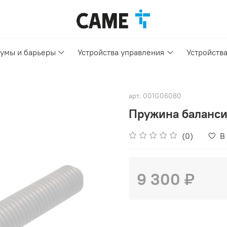
умы и барьеры
Устройства управления
Устройств
арт.
001G06080
Пружина баланси
(0)
В
9 300 ₽