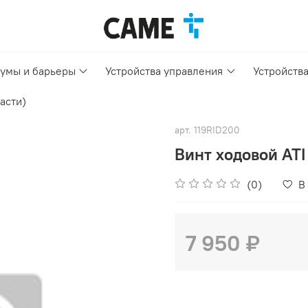
умы и барьеры
Устройства управления
Устройств
асти)
арт.
119RID200
Винт ходовой ATI
(0)
В
7 950 ₽