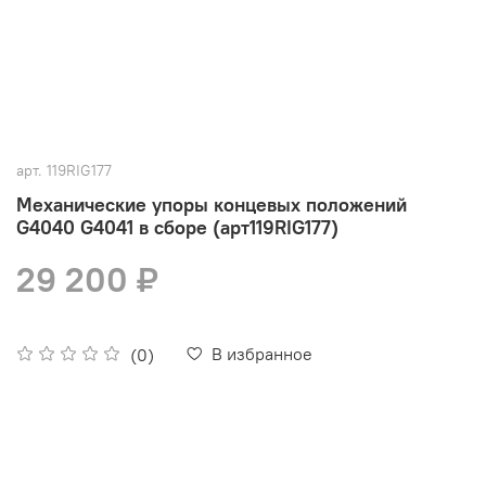
арт.
119RIG177
Механические упоры концевых положений
G4040 G4041 в сборе (арт119RIG177)
29 200 ₽
В избранное
(0)