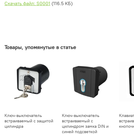
Скачать файл: S0001
(116.5 КБ)
Товары, упомянутые в статье
Ключ-выключатель
Ключ-выключатель
Клавиа
встраиваемый с защитой
встраиваемый с
встраив
цилиндра
цилиндром замка DIN и
кнопоч
синей подсветкой