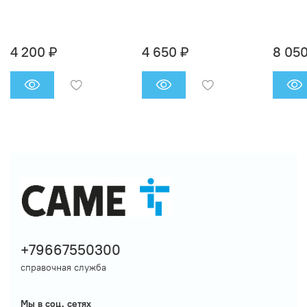
4 200 ₽
4 650 ₽
8 050
+79667550300
справочная служба
Мы в соц. сетях