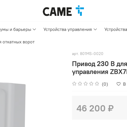
умы и барьеры
Устройства управления
Устройств
я откатных ворот
арт.
801MS-0020
Привод 230 В для
управления ZBX
(0)
В
46 200 ₽