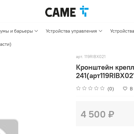
умы и барьеры
Устройства управления
Устройств
асти)
арт.
119RIBX021
Кронштейн крепл
241(арт119RIBX02
(0)
В
4 500 ₽