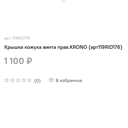
арт.
119RID176
Крышка кожуха винта прав.KRONO (арт119RID176)
1 100 ₽
В избранное
(0)