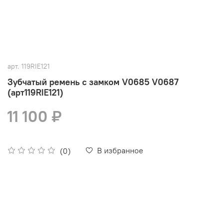
арт.
119RIE121
Зубчатый ремень с замком V0685 V0687
(арт119RIE121)
11 100 ₽
В избранное
(0)