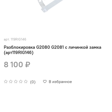
арт.
119RIG146
Разблокировка G2080 G2081 с личинкой замка
(арт119RIG146)
8 100 ₽
В избранное
(0)