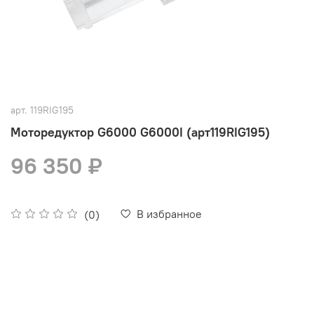
арт.
119RIG195
Моторедуктор G6000 G6000I (арт119RIG195)
96 350 ₽
В избранное
(0)