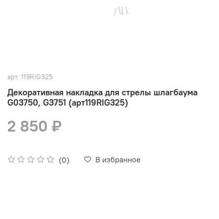
арт.
119RIG325
Декоративная накладка для стрелы шлагбаума
G03750, G3751 (арт119RIG325)
2 850 ₽
В избранное
(0)