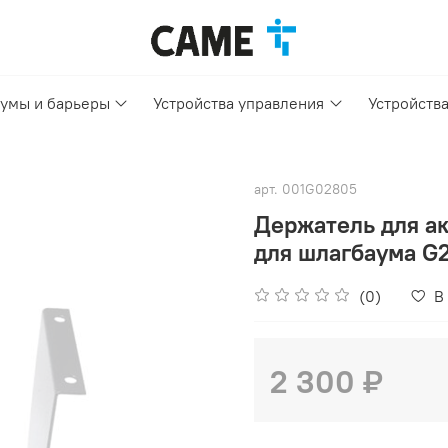
умы и барьеры
Устройства управления
Устройств
арт.
001G02805
Держатель для а
для шлагбаума G
(0)
В
2 300 ₽