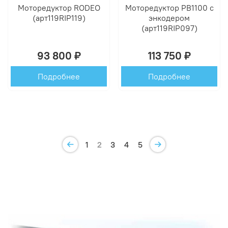
Моторедуктор RODEO
Моторедуктор PB1100 с
(арт119RIP119)
энкодером
(арт119RIP097)
93 800 ₽
113 750 ₽
Подробнее
Подробнее
1
2
3
4
5