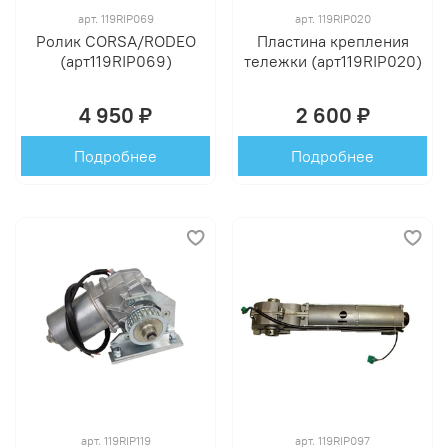
арт.
119RIP069
арт.
119RIP020
Ролик CORSA/RODEO
Пластина крепления
(арт119RIP069)
тележки (арт119RIP020)
4 950 ₽
2 600 ₽
Подробнее
Подробнее
арт.
119RIP119
арт.
119RIP097