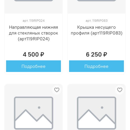
арт.
119RIP024
арт.
119RIP083
Направляющая нижняя
Крышка несущего
для стекляных створок
профиля (арт119RIP083)
(арт119RIP024)
4 500 ₽
6 250 ₽
Подробнее
Подробнее