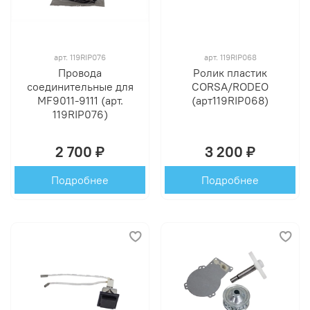
арт.
119RIP076
арт.
119RIP068
Провода
Ролик пластик
соединительные для
CORSA/RODEO
MF9011-9111 (арт.
(арт119RIP068)
119RIP076)
2 700 ₽
3 200 ₽
Подробнее
Подробнее