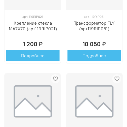
арт.
119RIP021
арт.
119RIP081
Крепление стекла
Трансформатор FLY
MA7Х70 (арт119RIP021)
(арт119RIP081)
1 200 ₽
10 050 ₽
Подробнее
Подробнее