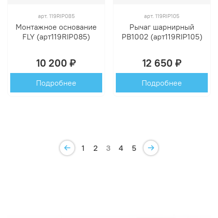
арт.
119RIP085
арт.
119RIP105
Монтажное основание
Рычаг шарнирный
FLY (арт119RIP085)
PB1002 (арт119RIP105)
10 200 ₽
12 650 ₽
Подробнее
Подробнее
1
2
3
4
5